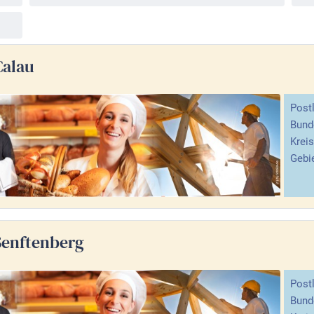
Calau
Postl
Bund
Kreis
Gebie
Senftenberg
Postl
Bund