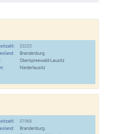
eitzahl:
03205
esland:
Brandenburg
:
Oberspreewald-Lausitz
t:
Niederlausitz
eitzahl:
01968
esland:
Brandenburg