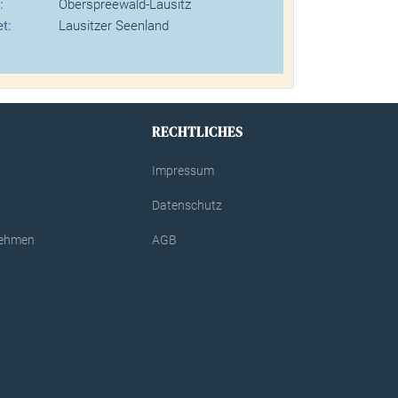
:
Oberspreewald-Lausitz
t:
Lausitzer Seenland
RECHTLICHES
Impressum
Datenschutz
rnehmen
AGB