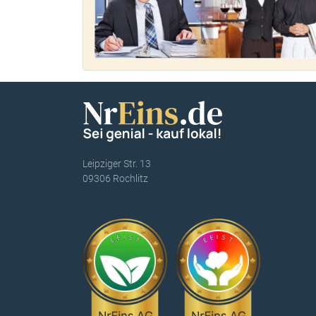
Leipziger Str. 13
09306 Rochlitz