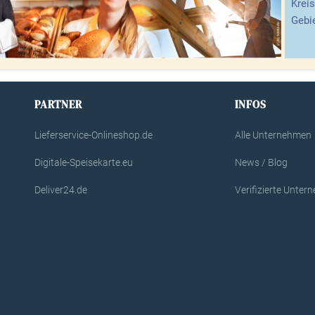
Kreis
Gebie
PARTNER
INFOS
Lieferservice-Onlineshop.de
Alle Unternehmen
Digitale-Speisekarte.eu
News / Blog
Deliver24.de
Verifizierte Unte