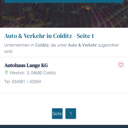
Auto & Verkehr in Colditz - Seite 1
Unternehmen in
Colditz
, die unter
Auto & Verkehr
zugeordnet
sind:
Autohaus Lange KG
Weststr. 3, 04680 Colditz
Tel: 034381 / 43369
Seite:
1