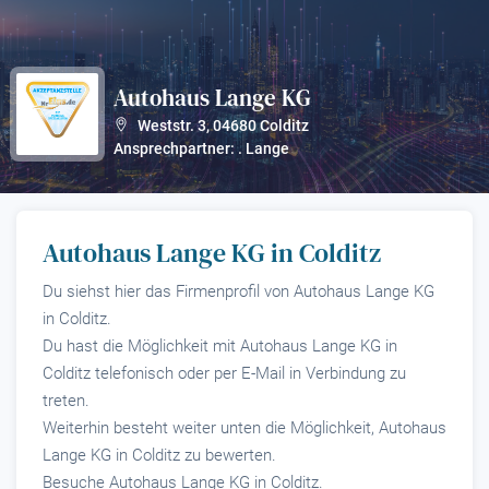
Autohaus Lange KG
?
Weststr. 3
,
04680
Colditz
Ansprechpartner: . Lange
Autohaus Lange KG in Colditz
Du siehst hier das Firmenprofil von Autohaus Lange KG
in Colditz.
Du hast die Möglichkeit mit Autohaus Lange KG in
Colditz telefonisch oder per E-Mail in Verbindung zu
treten.
Weiterhin besteht weiter unten die Möglichkeit, Autohaus
Lange KG in Colditz zu bewerten.
Besuche Autohaus Lange KG in Colditz.