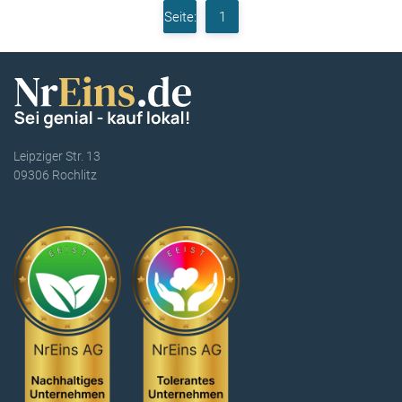
Seite:
1
Leipziger Str. 13
09306 Rochlitz