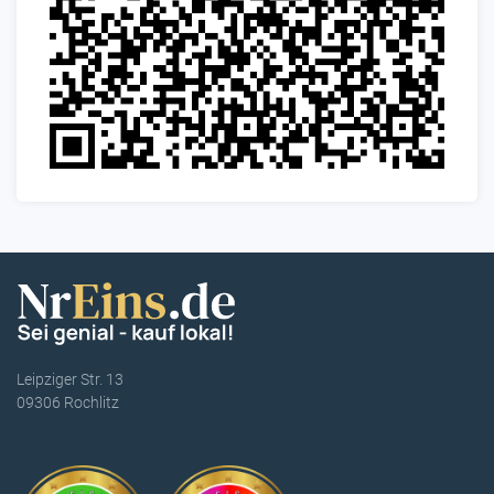
Leipziger Str. 13
09306 Rochlitz