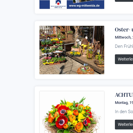
Oster- 
Mittwoch, 
Den Früh
Weiterle
ACHTUN
Montag, 19
In den S
Weiterle