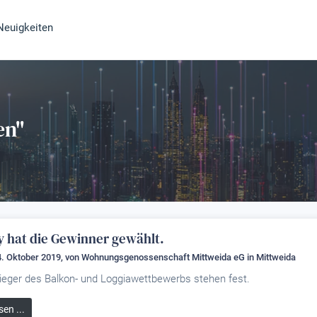
Neuigkeiten
en"
y hat die Gewinner gewählt.
. Oktober 2019, von
Wohnungsgenossenschaft Mittweida eG
in Mittweida
ieger des Balkon- und Loggiawettbewerbs stehen fest.
sen ...