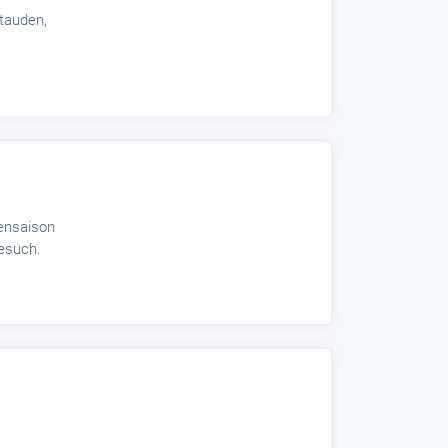
Stauden,
tensaison
Besuch.