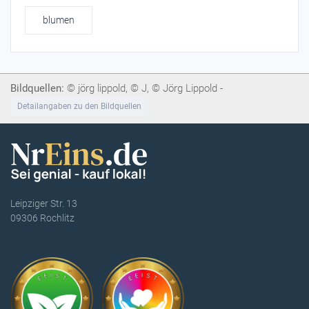
blumen
Bildquellen:
© jörg lippold, © J, © Jörg Lippold -
Detailangaben zu den Bildquellen
Leipziger Str. 13
09306 Rochlitz