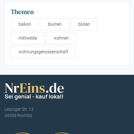
Themen
balkon
blumen
blüten
mittweida
wohnen
wohnungsgenossenschaft
Leipziger Str. 13
09306 Rochlitz