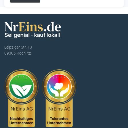
Leipziger Str. 13
09306 Rochlitz