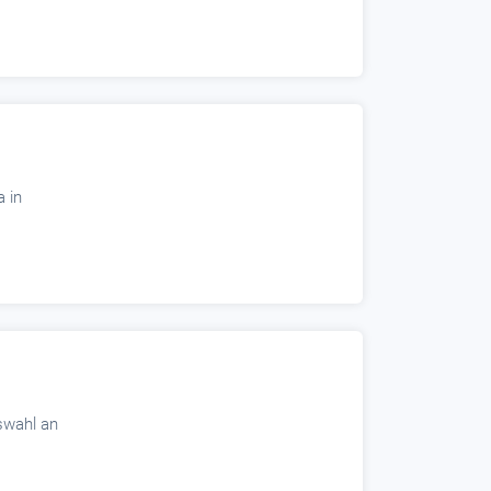
a in
swahl an