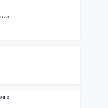
m super
ME!!