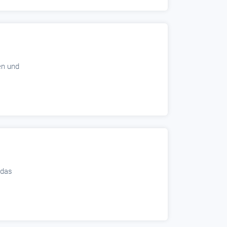
en und
 das