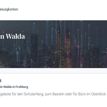
Neuigkeiten
tin Walda
t
tin Walda
in Frohburg
gebote für den Schulanfang, zum Basteln oder für Büro im Überblick.