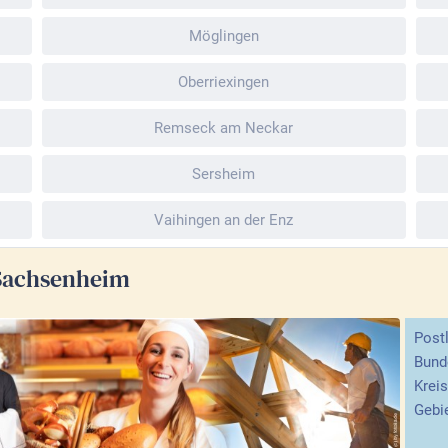
Möglingen
Oberriexingen
Remseck am Neckar
Sersheim
Vaihingen an der Enz
Sachsenheim
Postl
Bund
Kreis
Gebie