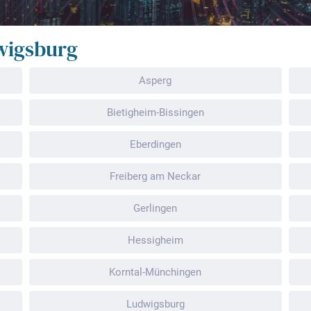
wigsburg
Asperg
Bietigheim-Bissingen
Eberdingen
Freiberg am Neckar
Gerlingen
Hessigheim
Korntal-Münchingen
Ludwigsburg