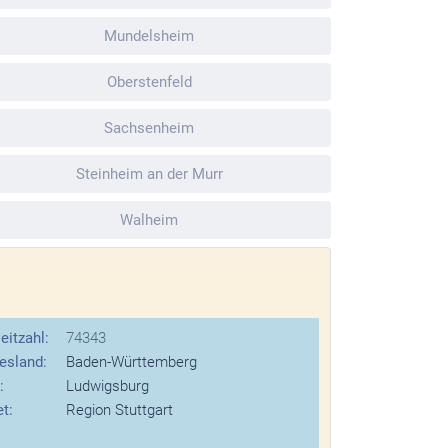
Mundelsheim
Oberstenfeld
Sachsenheim
Steinheim an der Murr
Walheim
eitzahl:
74343
esland:
Baden-Württemberg
:
Ludwigsburg
t:
Region Stuttgart