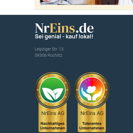
Leipziger Str. 13
09306 Rochlitz