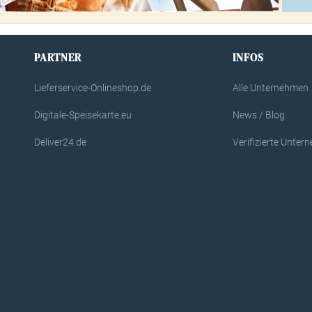
PARTNER
INFOS
Lieferservice-Onlineshop.de
Alle Unternehmen
Digitale-Speisekarte.eu
News / Blog
Deliver24.de
Verifizierte Unte