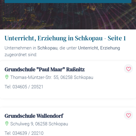
Unterricht, Erziehung in Schkopau - Seite 1
Unternehmen in
Schkopau
, die unter
Unterricht, Erziehung
zugeordnet sind:
Grundschule "Paul Maar" Raßnitz
Thomas-Müntzer-Str. 55, 06258 Schkopau
Tel: 034605 / 20521
Grundschule Wallendorf
Schulweg 9, 06258 Schkopau
Tel: 034639 / 20210