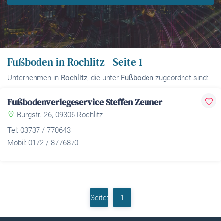
Fußboden in Rochlitz - Seite 1
Unternehmen in
Rochlitz
, die unter
Fußboden
zugeordnet sind:
Fußbodenverlegeservice Steffen Zeuner
Burgstr. 26, 09306 Rochlitz
Tel: 03737 / 770643
Mobil: 0172 / 8776870
Seite:
1