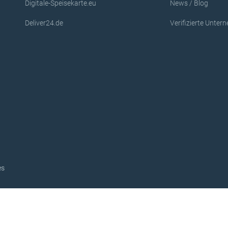
Digitale-Speisekarte.eu
News / Blog
Deliver24.de
Verifizierte Unte
es
© 2026 NrEins AG