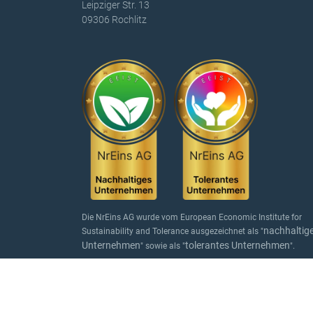
Leipziger Str. 13
09306 Rochlitz
Die NrEins AG wurde vom European Economic Institute for
nachhaltig
Sustainability and Tolerance ausgezeichnet als "
Unternehmen
tolerantes Unternehmen
" sowie als "
".