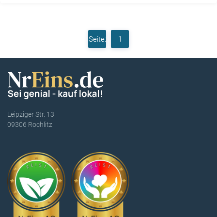
Seite:
1
Leipziger Str. 13
09306 Rochlitz