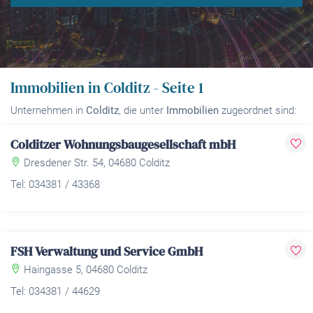
Immobilien in Colditz - Seite 1
Unternehmen in
Colditz
, die unter
Immobilien
zugeordnet sind:
Colditzer Wohnungsbaugesellschaft mbH
Dresdener Str. 54, 04680 Colditz
Tel: 034381 / 43368
FSH Verwaltung und Service GmbH
Haingasse 5, 04680 Colditz
Tel: 034381 / 44629