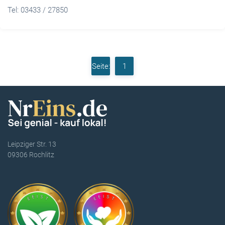
Tel: 03433 / 27850
Seite:
1
Leipziger Str. 13
09306 Rochlitz