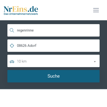
10 km
Suche