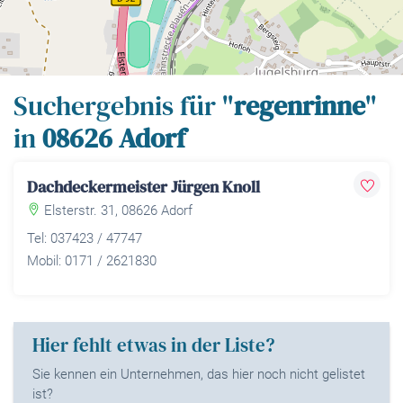
Leaflet
| Map data ©
OpenStreetMap
contributors,
CC-BY-SA
Suchergebnis für "
regenrinne
"
in
08626 Adorf
Dachdeckermeister Jürgen Knoll
Elsterstr. 31, 08626 Adorf
Tel: 037423 / 47747
Mobil: 0171 / 2621830
Hier fehlt etwas in der Liste?
Sie kennen ein Unternehmen, das hier noch nicht gelistet
ist?