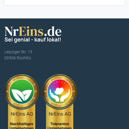
Leipziger Str. 13
09306 Rochlitz