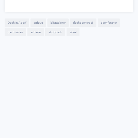
Dach in Adorf
aufzug
blitzableiter
dachdeckerbeil
dachfenster
dachrinnen
schiefer
strohdach
zirkel