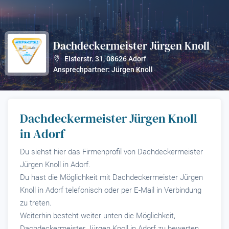
Dachdeckermeister Jürgen Knoll
?
Elsterstr. 31
,
08626
Adorf
Ansprechpartner: Jürgen Knoll
Dachdeckermeister Jürgen Knoll
in Adorf
Du siehst hier das Firmenprofil von Dachdeckermeister
Jürgen Knoll in Adorf.
Du hast die Möglichkeit mit Dachdeckermeister Jürgen
Knoll in Adorf telefonisch oder per E-Mail in Verbindung
zu treten.
Weiterhin besteht weiter unten die Möglichkeit,
Dachdeckermeister Jürgen Knoll in Adorf zu bewerten.