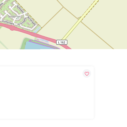
Leaflet
| Map data ©
OpenStreetMap
contributors,
CC-BY-SA