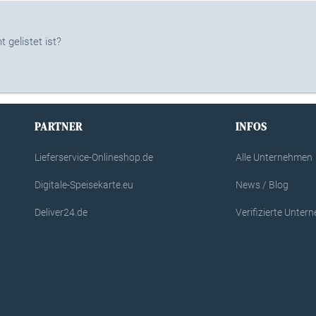
 gelistet ist?
PARTNER
INFOS
Lieferservice-Onlineshop.de
Alle Unternehmen
Digitale-Speisekarte.eu
News / Blog
Deliver24.de
Verifizierte Unte