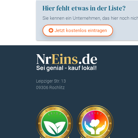
Hier fehlt etwas in der Liste?
Sie kennen ein Unternehmen, das hier noch nicht
Jetzt kostenlos eintragen
Leipziger Str. 13
09306 Rochlitz