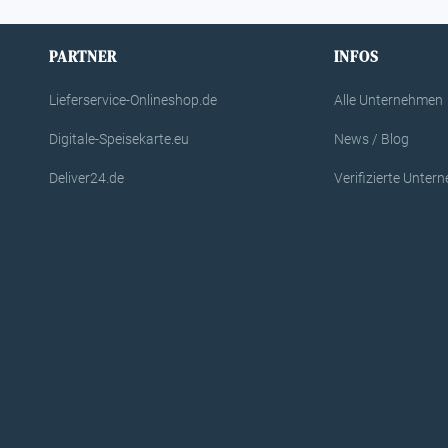
PARTNER
INFOS
Lieferservice-Onlineshop.de
Alle Unternehmen
Digitale-Speisekarte.eu
News / Blog
Deliver24.de
Verifizierte Unte