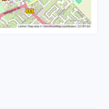
Leaflet
| Map data ©
OpenStreetMap
contributors,
CC-BY-SA