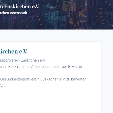
n Euskirchen e.V.
?
rchen Innenstadt
irchen e.V.
sportverein Euskirchen e.V. .
ein Euskirchen e.V. telefonisch oder per E-Mail in
, Gesundheitssportverein Euskirchen e.V. zu bewerten.
. .