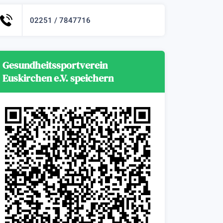
02251 / 7847716
Gesundheitssportverein
Euskirchen e.V. speichern