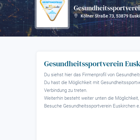
Gesundheitssportverei
Kölner Straße 73
,
53879
Euski
Gesundheitssportverein Eusk
Du siehst hier das Firmenprofil von Gesundheits
Du hast die Möglichkeit mit Gesundheitssportver
Verbindung zu treten.
Weiterhin besteht weiter unten die Möglichkeit
Besuche Gesundheitssportverein Euskirchen e.V