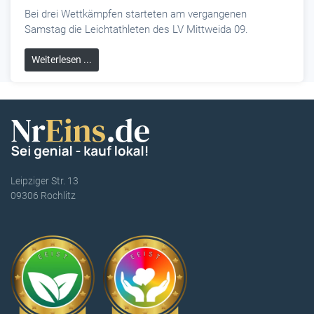
Bei drei Wettkämpfen starteten am vergangenen
Samstag die Leichtathleten des LV Mittweida 09.
Weiterlesen ...
Leipziger Str. 13
09306 Rochlitz