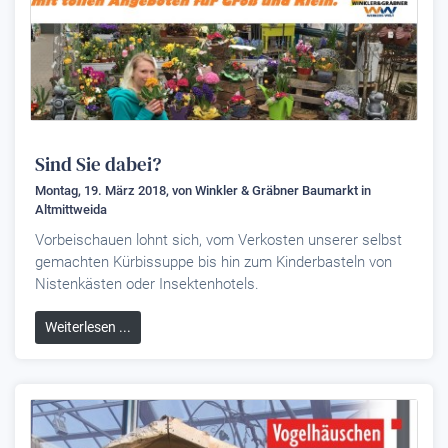
Sind Sie dabei?
Montag, 19. März 2018, von
Winkler & Gräbner Baumarkt
in
Altmittweida
Vorbeischauen lohnt sich, vom Verkosten unserer selbst
gemachten Kürbissuppe bis hin zum Kinderbasteln von
Nistenkästen oder Insektenhotels.
Weiterlesen ...