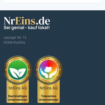
Leipziger Str. 13
09306 Rochlitz