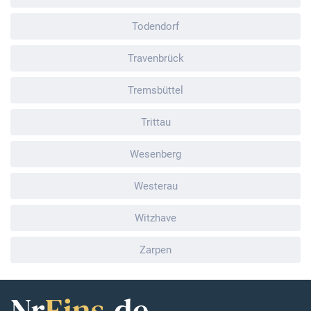
Todendorf
Travenbrück
Tremsbüttel
Trittau
Wesenberg
Westerau
Witzhave
Zarpen