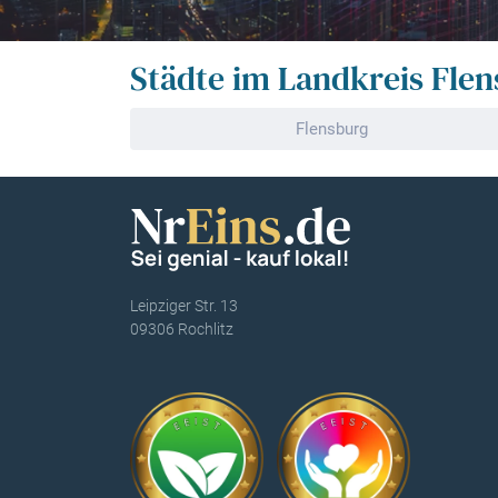
Städte im Landkreis Fle
Flensburg
Leipziger Str. 13
09306 Rochlitz