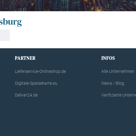
nsburg
PARTNER
INFOS
Lieferservice-Onlineshop.de
Alle Unternehmen
Digitale-Speisekarte.eu
News / Blog
Deliver24.de
Verifizierte Unte