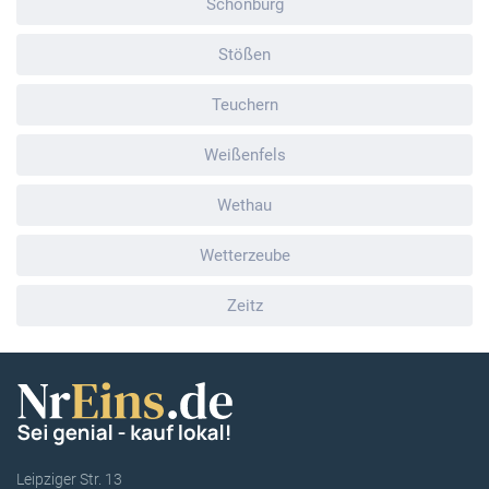
Schönburg
Stößen
Teuchern
Weißenfels
Wethau
Wetterzeube
Zeitz
Leipziger Str. 13