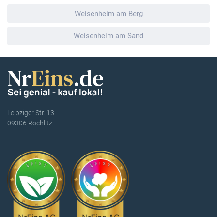
Weisenheim am Berg
Weisenheim am Sand
Leipziger Str. 13
09306 Rochlitz