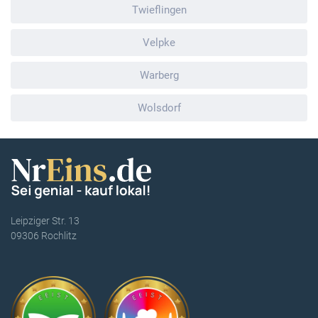
Twieflingen
Velpke
Warberg
Wolsdorf
Leipziger Str. 13
09306 Rochlitz