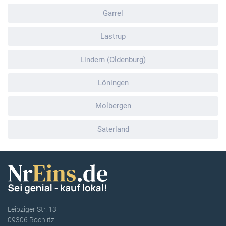
Garrel
Lastrup
Lindern (Oldenburg)
Löningen
Molbergen
Saterland
Leipziger Str. 13
09306 Rochlitz