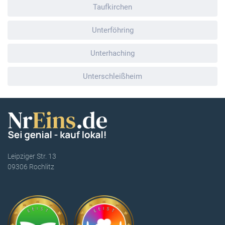
Taufkirchen
Unterföhring
Unterhaching
Unterschleißheim
Leipziger Str. 13
09306 Rochlitz