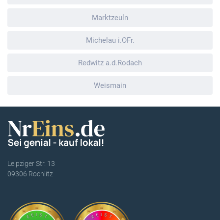
Marktzeuln
Michelau i.OFr.
Redwitz a.d.Rodach
Weismain
Leipziger Str. 13
09306 Rochlitz