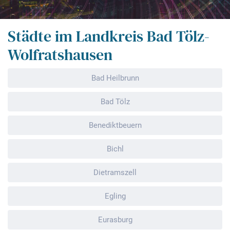
Städte im Landkreis Bad Tölz-
Wolfratshausen
Bad Heilbrunn
Bad Tölz
Benediktbeuern
Bichl
Dietramszell
Egling
Eurasburg