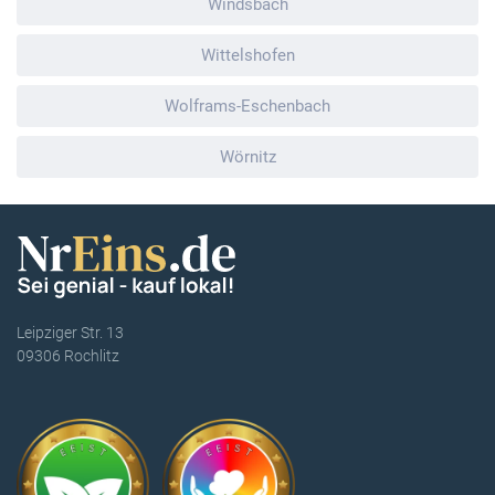
Windsbach
Wittelshofen
Wolframs-Eschenbach
Wörnitz
Leipziger Str. 13
09306 Rochlitz