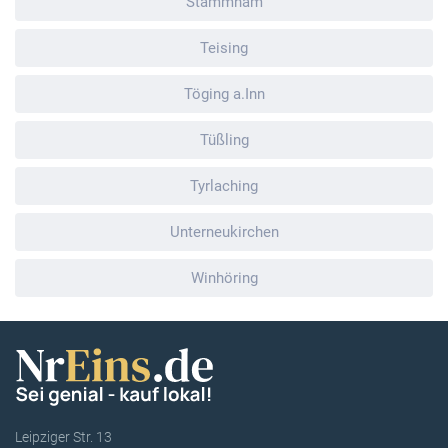
Stammham
Teising
Töging a.Inn
Tüßling
Tyrlaching
Unterneukirchen
Winhöring
Leipziger Str. 13