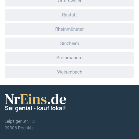
Ottersweier
Rastatt
Rheinmünster
Sinzheim
Steinmauern
Weisenbach
Leipziger Str. 13
09306 Rochlitz