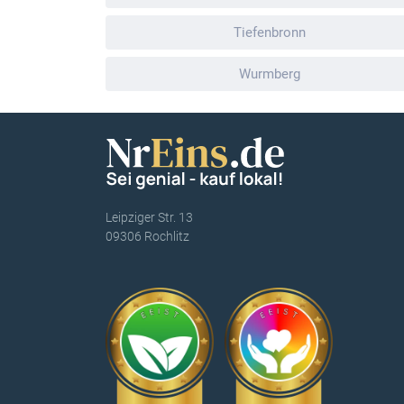
Tiefenbronn
Wurmberg
Leipziger Str. 13
09306 Rochlitz