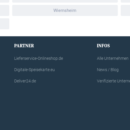
Wiernsheim
PARTNER
INFOS
Lieferservice-Onlineshop.de
Alle Unternehmen
Digitale-Speisekarte.eu
News / Blog
Deliver24.de
Verifizierte Unte