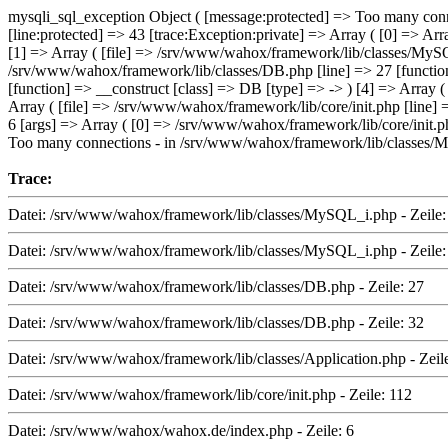
mysqli_sql_exception Object ( [message:protected] => Too many conn
[line:protected] => 43 [trace:Exception:private] => Array ( [0] => A
[1] => Array ( [file] => /srv/www/wahox/framework/lib/classes/MySQL
/srv/www/wahox/framework/lib/classes/DB.php [line] => 27 [function
[function] => __construct [class] => DB [type] => -> ) [4] => Array (
Array ( [file] => /srv/www/wahox/framework/lib/core/init.php [line]
6 [args] => Array ( [0] => /srv/www/wahox/framework/lib/core/init.ph
Too many connections - in /srv/www/wahox/framework/lib/classes/M
Trace:
Datei: /srv/www/wahox/framework/lib/classes/MySQL_i.php - Zeile:
Datei: /srv/www/wahox/framework/lib/classes/MySQL_i.php - Zeile:
Datei: /srv/www/wahox/framework/lib/classes/DB.php - Zeile: 27
Datei: /srv/www/wahox/framework/lib/classes/DB.php - Zeile: 32
Datei: /srv/www/wahox/framework/lib/classes/Application.php - Zeil
Datei: /srv/www/wahox/framework/lib/core/init.php - Zeile: 112
Datei: /srv/www/wahox/wahox.de/index.php - Zeile: 6