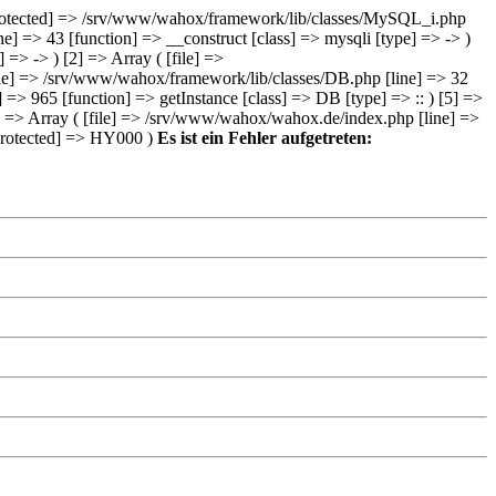
e:protected] => /srv/www/wahox/framework/lib/classes/MySQL_i.php
e] => 43 [function] => __construct [class] => mysqli [type] => -> )
> -> ) [2] => Array ( [file] =>
ile] => /srv/www/wahox/framework/lib/classes/DB.php [line] => 32
 => 965 [function] => getInstance [class] => DB [type] => :: ) [5] =>
6] => Array ( [file] => /srv/www/wahox/wahox.de/index.php [line] =>
e:protected] => HY000 )
Es ist ein Fehler aufgetreten: