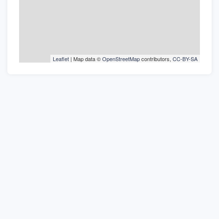
Leaflet
| Map data ©
OpenStreetMap
contributors,
CC-BY-SA