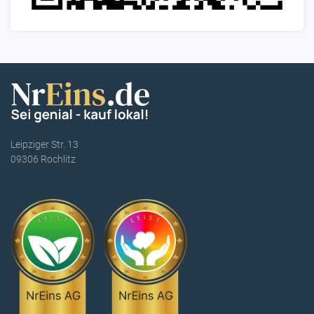
Leipziger Str. 13
09306 Rochlitz