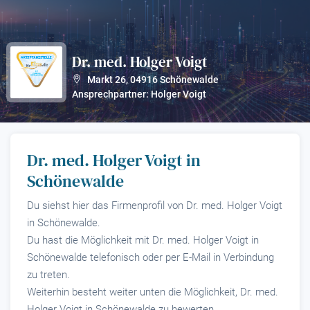
Dr. med. Holger Voigt
?
Markt 26
,
04916
Schönewalde
Ansprechpartner: Holger Voigt
Dr. med. Holger Voigt in
Schönewalde
Du siehst hier das Firmenprofil von Dr. med. Holger Voigt
in Schönewalde.
Du hast die Möglichkeit mit Dr. med. Holger Voigt in
Schönewalde telefonisch oder per E-Mail in Verbindung
zu treten.
Weiterhin besteht weiter unten die Möglichkeit, Dr. med.
Holger Voigt in Schönewalde zu bewerten.