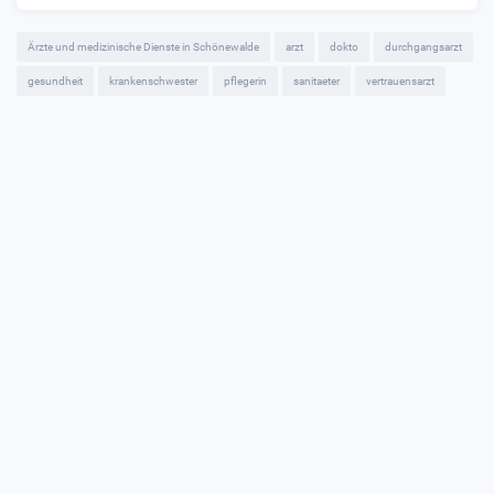
Ärzte und medizinische Dienste in Schönewalde
arzt
dokto
durchgangsarzt
gesundheit
krankenschwester
pflegerin
sanitaeter
vertrauensarzt