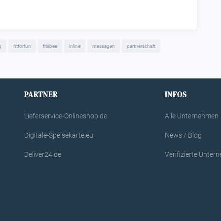
g
fitforfun
frisbee
inline
massagen
partnerschaft
PARTNER
INFOS
Lieferservice-Onlineshop.de
Alle Unternehmen
Digitale-Speisekarte.eu
News / Blog
Deliver24.de
Verifizierte Unte