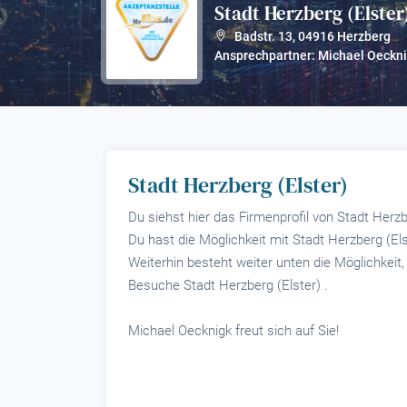
Stadt Herzberg (Elster
Badstr. 13
,
04916
Herzberg
Ansprechpartner: Michael Oeckn
Stadt Herzberg (Elster)
Du siehst hier das Firmenprofil von Stadt Herzbe
Du hast die Möglichkeit mit Stadt Herzberg (Els
Weiterhin besteht weiter unten die Möglichkeit,
Besuche Stadt Herzberg (Elster) .
Michael Oecknigk freut sich auf Sie!