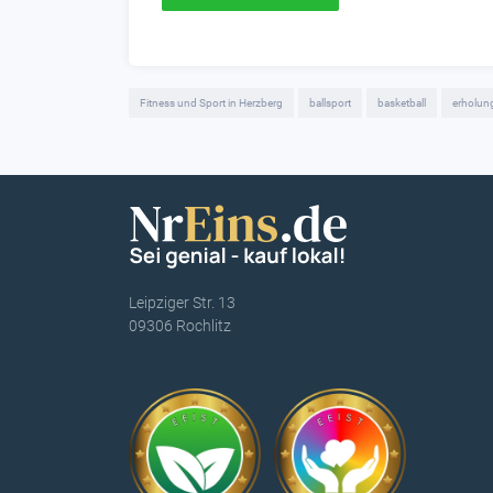
Fitness und Sport in Herzberg
ballsport
basketball
erholun
Leipziger Str. 13
09306 Rochlitz