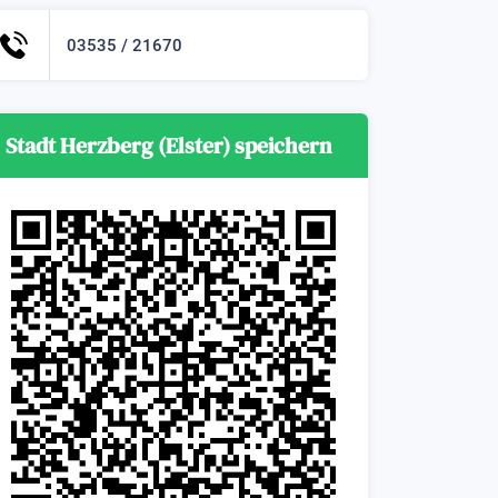
03535 / 21670
Stadt Herzberg (Elster) speichern