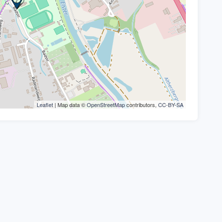
Leaflet
| Map data ©
OpenStreetMap
contributors,
CC-BY-SA