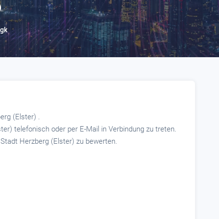
)
?
igk
rg (Elster) .
ter) telefonisch oder per E-Mail in Verbindung zu treten.
 Stadt Herzberg (Elster) zu bewerten.