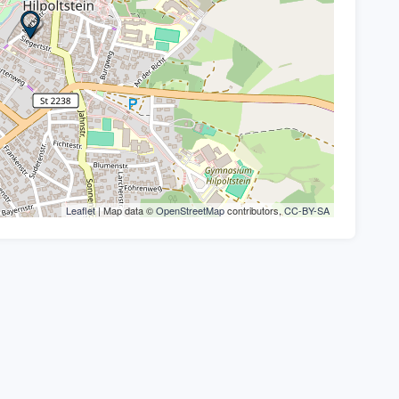
Leaflet
| Map data ©
OpenStreetMap
contributors,
CC-BY-SA