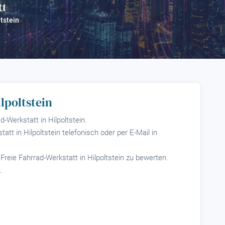
tt
?
ltstein
n
lpoltstein
d-Werkstatt in Hilpoltstein.
att in Hilpoltstein telefonisch oder per E-Mail in
 Freie Fahrrad-Werkstatt in Hilpoltstein zu bewerten.
.