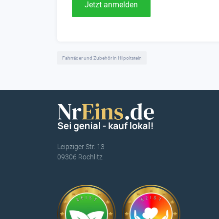
Jetzt anmelden
Fahrräder und Zubehör in Hilpoltstein
Leipziger Str. 13
09306 Rochlitz