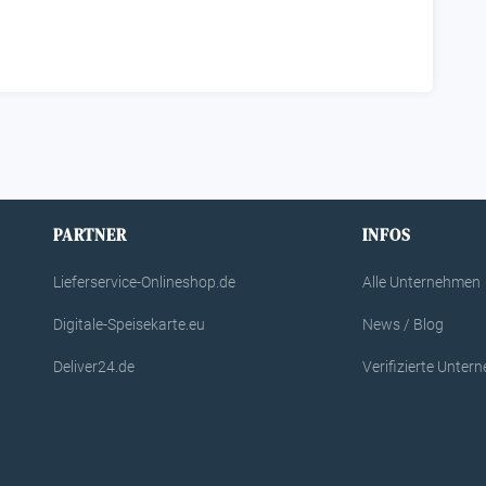
PARTNER
INFOS
Lieferservice-Onlineshop.de
Alle Unternehmen
Digitale-Speisekarte.eu
News / Blog
Deliver24.de
Verifizierte Unte