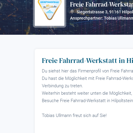
Freie Fahrrad-Werksta
Siegertstrasse 3
,
91161
Hilpo
Ansprechpartner: Tobias Ullman
Freie Fahrrad-Werkstatt in Hi
Du siehst hier das Firmenprofil von Freie Fahrra
Du hast die Möglichkeit mit Freie Fahrrad-Werkst
Verbindung zu treten.
Weiterhin besteht weiter unten die Möglichkeit,
Besuche Freie Fahrrad-Werkstatt in Hilpoltstein
Tobias Ullmann freut sich auf Sie!