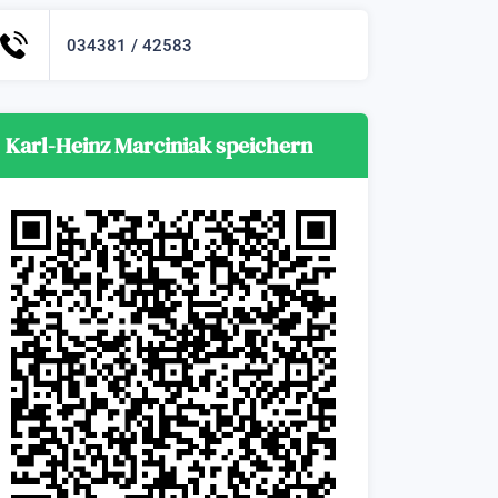
034381 / 42583
Karl-Heinz Marciniak speichern