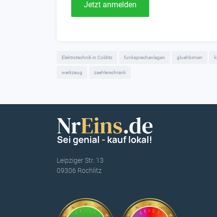
Jetzt anmelden
Elektrotechnik in Colditz
funksprechanlagen
gluehbirnen
k
werkzeug
zaehlerschrank
Leipziger Str. 13
09306 Rochlitz