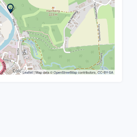
Leaflet
| Map data ©
OpenStreetMap
contributors,
CC-BY-SA