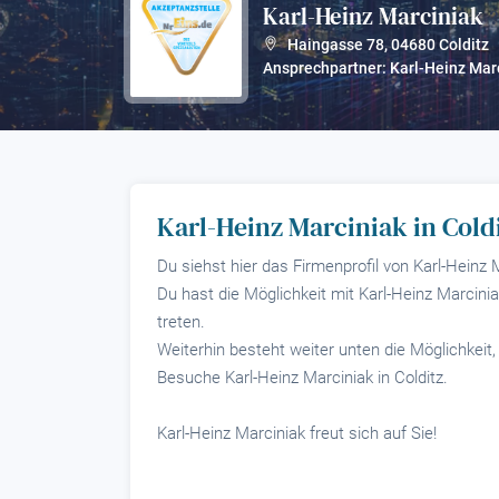
Karl-Heinz Marciniak
?
Haingasse 78
,
04680
Colditz
Ansprechpartner: Karl-Heinz Mar
Karl-Heinz Marciniak in Cold
Du siehst hier das Firmenprofil von Karl-Heinz M
Du hast die Möglichkeit mit Karl-Heinz Marcinia
treten.
Weiterhin besteht weiter unten die Möglichkeit,
Besuche Karl-Heinz Marciniak in Colditz.
Karl-Heinz Marciniak freut sich auf Sie!