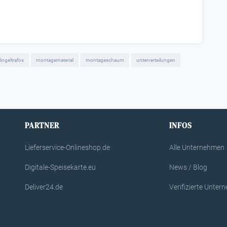
lingeltrafos
montagematerial
montageschaum
unterverteilungen
PARTNER
INFOS
Lieferservice-Onlineshop.de
Alle Unternehmen
Digitale-Speisekarte.eu
News / Blog
Deliver24.de
Verifizierte Unte