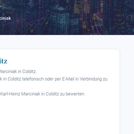
ciniak
itz
arciniak in Colditz.
k in Colditz telefonisch oder per E-Mail in Verbindung zu
 Karl-Heinz Marciniak in Colditz zu bewerten.