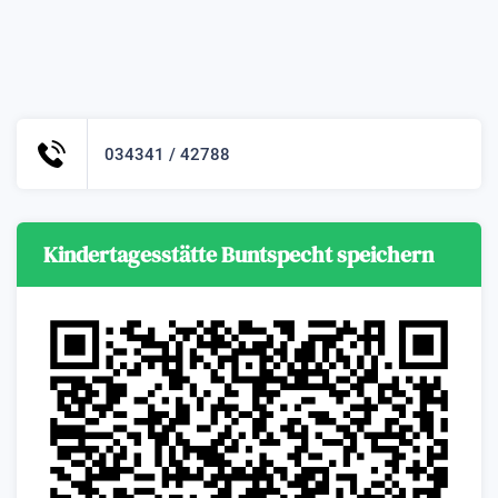
034341 / 42788
Kindertagesstätte Buntspecht speichern