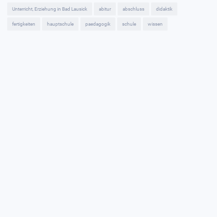
Unterricht, Erziehung in Bad Lausick
abitur
abschluss
didaktik
fertigkeiten
hauptschule
paedagogik
schule
wissen