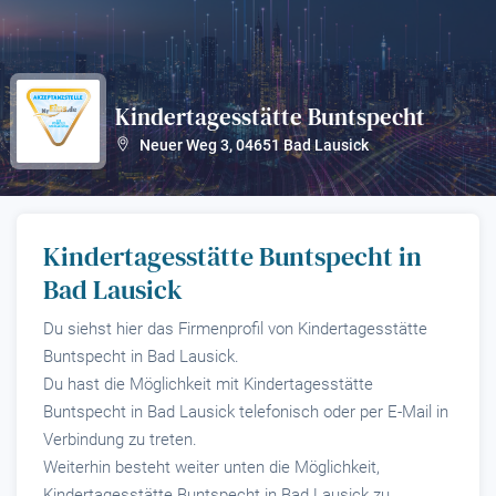
Kindertagesstätte Buntspecht
?
Neuer Weg 3
,
04651
Bad Lausick
Kindertagesstätte Buntspecht in
Bad Lausick
Du siehst hier das Firmenprofil von Kindertagesstätte
Buntspecht in Bad Lausick.
Du hast die Möglichkeit mit Kindertagesstätte
Buntspecht in Bad Lausick telefonisch oder per E-Mail in
Verbindung zu treten.
Weiterhin besteht weiter unten die Möglichkeit,
Kindertagesstätte Buntspecht in Bad Lausick zu