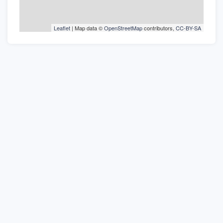
Leaflet
| Map data ©
OpenStreetMap
contributors,
CC-BY-SA