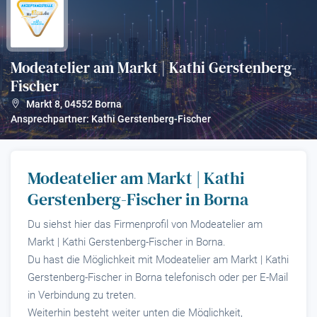
Modeatelier am Markt | Kathi Gerstenberg-
Fischer
?
Markt 8
,
04552
Borna
Ansprechpartner: Kathi Gerstenberg-Fischer
Modeatelier am Markt | Kathi
Gerstenberg-Fischer in Borna
Du siehst hier das Firmenprofil von Modeatelier am
Markt | Kathi Gerstenberg-Fischer in Borna.
Du hast die Möglichkeit mit Modeatelier am Markt | Kathi
Gerstenberg-Fischer in Borna telefonisch oder per E-Mail
in Verbindung zu treten.
Weiterhin besteht weiter unten die Möglichkeit,