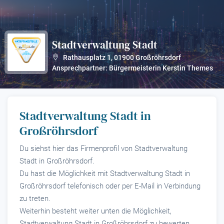
Stadtverwaltung Stadt
?
Rathausplatz 1
,
01900
Großröhrsdorf
Ansprechpartner: Bürgermeisterin Kerstin Themes
Stadtverwaltung Stadt in
Großröhrsdorf
Du siehst hier das Firmenprofil von Stadtverwaltung
Stadt in Großröhrsdorf.
Du hast die Möglichkeit mit Stadtverwaltung Stadt in
Großröhrsdorf telefonisch oder per E-Mail in Verbindung
zu treten.
Weiterhin besteht weiter unten die Möglichkeit,
Stadtverwaltung Stadt in Großröhrsdorf zu bewerten.