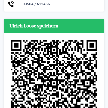
03504 / 612466
Ulrich Loose speichern