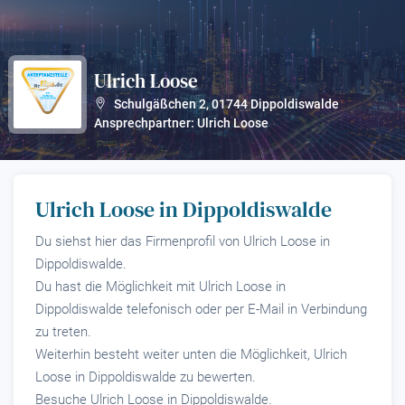
Ulrich Loose
?
Schulgäßchen 2
,
01744
Dippoldiswalde
Ansprechpartner: Ulrich Loose
Ulrich Loose in Dippoldiswalde
Du siehst hier das Firmenprofil von Ulrich Loose in
Dippoldiswalde.
Du hast die Möglichkeit mit Ulrich Loose in
Dippoldiswalde telefonisch oder per E-Mail in Verbindung
zu treten.
Weiterhin besteht weiter unten die Möglichkeit, Ulrich
Loose in Dippoldiswalde zu bewerten.
Besuche Ulrich Loose in Dippoldiswalde.