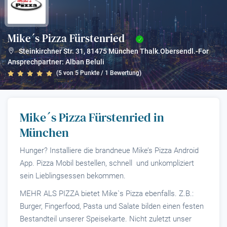
Mike´s Pizza Fürstenried
?
Steinkirchner Str. 31
,
81475
München Thalk.Obersendl.-For
Ansprechpartner: Alban Beluli
(
5
von
5
Punkte /
1
Bewertung)
Mike´s Pizza Fürstenried in
München
Hunger? Installiere die brandneue Mike’s Pizza Android
App. Pizza Mobil bestellen, schnell und unkompliziert
sein Lieblingsessen bekommen.
MEHR ALS PIZZA bietet Mike`s Pizza ebenfalls. Z.B.:
Burger, Fingerfood, Pasta und Salate bilden einen festen
Bestandteil unserer Speisekarte. Nicht zuletzt unser