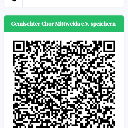
Gemischter Chor Mittweida e.V. speichern