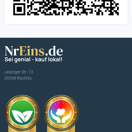
Leipziger Str. 13
09306 Rochlitz