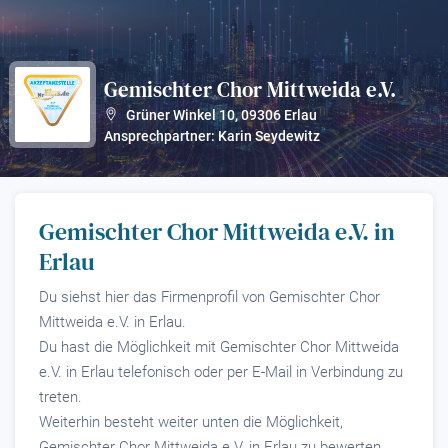
Gemischter Chor Mittweida e.V.
?
Grüner Winkel 10
,
09306
Erlau
Ansprechpartner: Karin Seydewitz
Gemischter Chor Mittweida e.V. in
Erlau
Du siehst hier das Firmenprofil von Gemischter Chor
Mittweida e.V. in Erlau.
Du hast die Möglichkeit mit Gemischter Chor Mittweida
e.V. in Erlau telefonisch oder per E-Mail in Verbindung zu
treten.
Weiterhin besteht weiter unten die Möglichkeit,
Gemischter Chor Mittweida e.V. in Erlau zu bewerten.