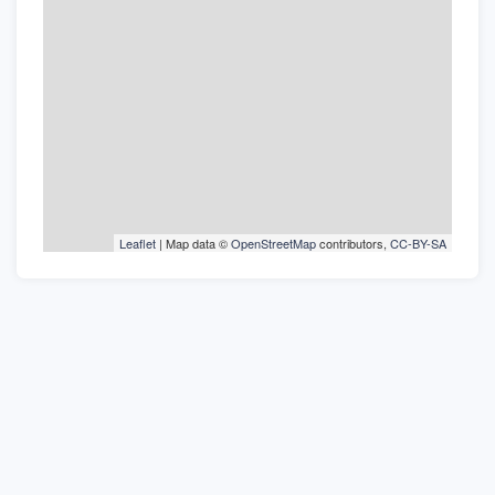
Leaflet
| Map data ©
OpenStreetMap
contributors,
CC-BY-SA