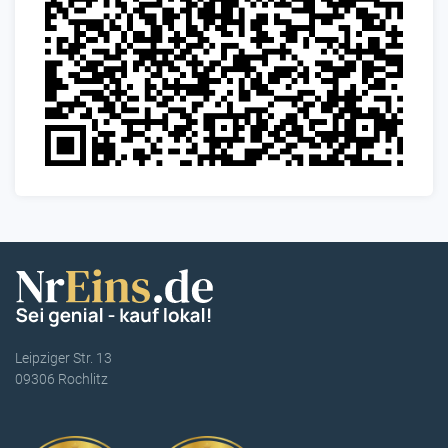
Leipziger Str. 13
09306 Rochlitz