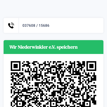
037608 / 15686
Wir Niederwinkler e.V. speichern