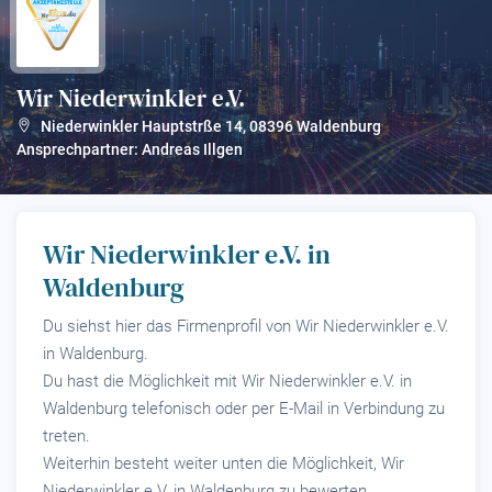
Wir Niederwinkler e.V.
?
Niederwinkler Hauptstrße 14
,
08396
Waldenburg
Ansprechpartner: Andreas Illgen
Wir Niederwinkler e.V. in
Waldenburg
Du siehst hier das Firmenprofil von Wir Niederwinkler e.V.
in Waldenburg.
Du hast die Möglichkeit mit Wir Niederwinkler e.V. in
Waldenburg telefonisch oder per E-Mail in Verbindung zu
treten.
Weiterhin besteht weiter unten die Möglichkeit, Wir
Niederwinkler e.V. in Waldenburg zu bewerten.