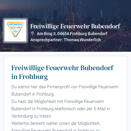
Freiwillige Feuerwehr Bubendorf
?
Am Ring 3
,
04654
Frohburg Bubendorf
Ansprechpartner: Thomas Wunderlich
Freiwillige Feuerwehr Bubendorf
in Frohburg
Du siehst hier das Firmenprofil von Freiwillige Feuerwehr
Bubendorf in Frohburg.
Du hast die Möglichkeit mit Freiwillige Feuerwehr
Bubendorf in Frohburg telefonisch oder per E-Mail in
Verbindung zu treten.
Weiterhin besteht weiter unten die Möglichkeit,
Freiwillige Feuerwehr Bubendorf in Frohburg zu