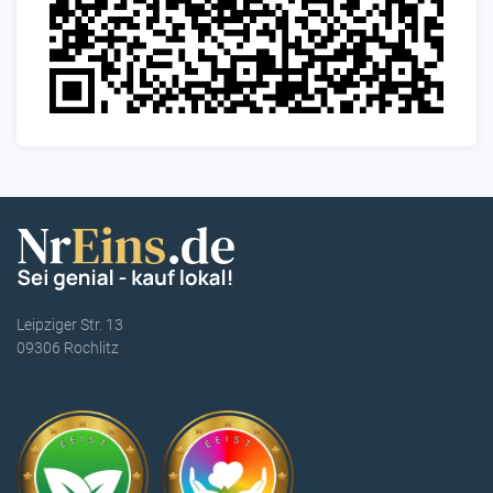
Leipziger Str. 13
09306 Rochlitz