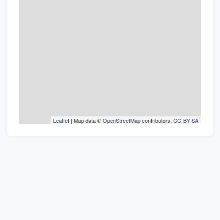
Leaflet
| Map data ©
OpenStreetMap
contributors,
CC-BY-SA